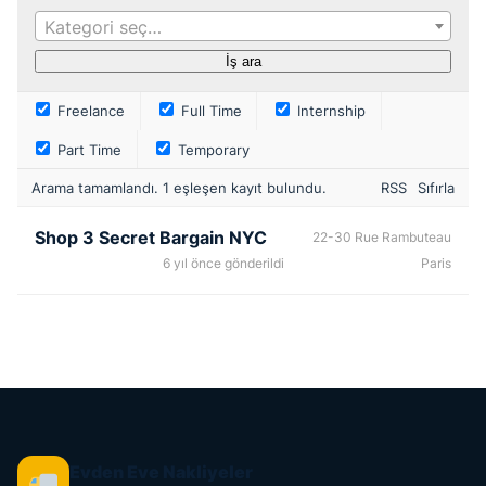
Kategori seç…
Freelance
Full Time
Internship
Part Time
Temporary
Arama tamamlandı. 1 eşleşen kayıt bulundu.
RSS
Sıfırla
Shop 3 Secret Bargain NYC
22-30 Rue Rambuteau
6 yıl önce gönderildi
Paris
Evden Eve Nakliyeler