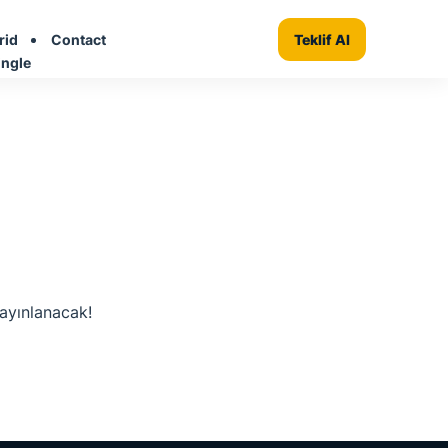
rid
Contact
+ Firma Ekle
Teklif Al
ingle
yayınlanacak!