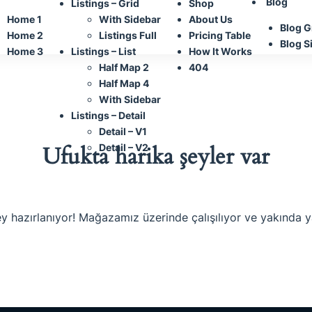
Blog
Listings – Grid
Shop
Home 1
With Sidebar
About Us
Blog G
Home 2
Listings Full
Pricing Table
Blog S
Home 3
Listings – List
How It Works
Half Map 2
404
Half Map 4
With Sidebar
Listings – Detail
Detail – V1
Detail – V2
Ufukta harika şeyler var
y hazırlanıyor! Mağazamız üzerinde çalışılıyor ve yakında 