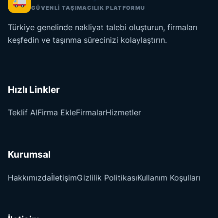
GÜVENLİ TAŞIMACILIK PLATFORMU
Türkiye genelinde nakliyat talebi oluşturun, firmaları
keşfedin ve taşınma sürecinizi kolaylaştırın.
Hızlı Linkler
Teklif Al
Firma Ekle
Firmalar
Hizmetler
Kurumsal
Hakkımızda
İletişim
Gizlilik Politikası
Kullanım Koşulları