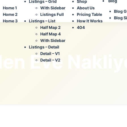
Blog
Listings – Grid
Shop
Home 1
With Sidebar
About Us
Blog G
Home 2
Listings Full
Pricing Table
Blog S
Home 3
Listings – List
How It Works
Half Map 2
404
Half Map 4
With Sidebar
Listings – Detail
en Eve Nakliy
Detail – V1
Detail – V2