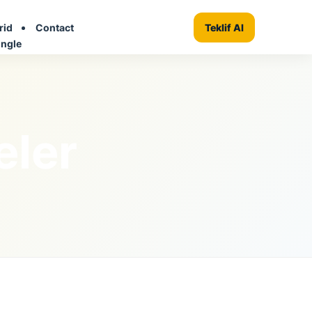
rid
Contact
+ Firma Ekle
Teklif Al
ingle
eler