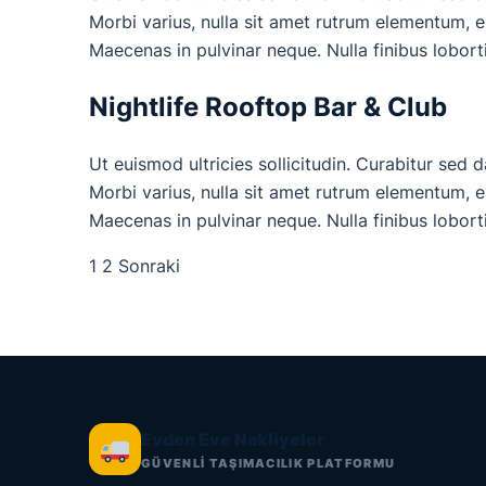
Morbi varius, nulla sit amet rutrum elementum, est
Maecenas in pulvinar neque. Nulla finibus lobort
Nightlife Rooftop Bar & Club
Ut euismod ultricies sollicitudin. Curabitur sed 
Morbi varius, nulla sit amet rutrum elementum, est
Maecenas in pulvinar neque. Nulla finibus lobort
1
2
Sonraki
Yazı
sayfalaması
Evden Eve Nakliyeler
GÜVENLİ TAŞIMACILIK PLATFORMU