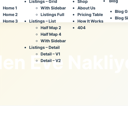
Blog
Listings – Grid
Shop
Home 1
With Sidebar
About Us
Blog G
Home 2
Listings Full
Pricing Table
Blog S
Home 3
Listings – List
How It Works
Half Map 2
404
Half Map 4
With Sidebar
Listings – Detail
en Eve Nakliy
Detail – V1
Detail – V2