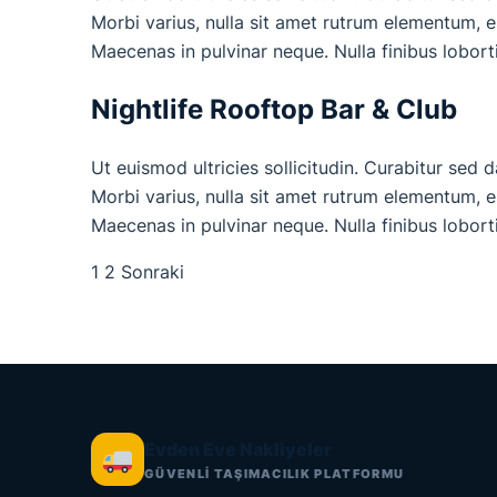
Morbi varius, nulla sit amet rutrum elementum, est
Maecenas in pulvinar neque. Nulla finibus lobort
Nightlife Rooftop Bar & Club
Ut euismod ultricies sollicitudin. Curabitur sed 
Morbi varius, nulla sit amet rutrum elementum, est
Maecenas in pulvinar neque. Nulla finibus lobort
1
2
Sonraki
Yazı
sayfalaması
Evden Eve Nakliyeler
GÜVENLİ TAŞIMACILIK PLATFORMU