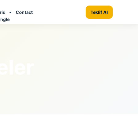
rid
Contact
+ Firma Ekle
Teklif Al
ingle
eler