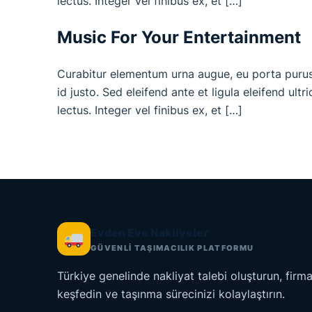
lectus. Integer vel finibus ex, et […]
Music For Your Entertainment
Curabitur elementum urna augue, eu porta purus gr
id justo. Sed eleifend ante et ligula eleifend ultr
lectus. Integer vel finibus ex, et […]
Evden Eve Nakliyeler
GÜVENLİ TAŞIMACILIK PLATFORMU
Türkiye genelinde nakliyat talebi oluşturun, firma
keşfedin ve taşınma sürecinizi kolaylaştırın.