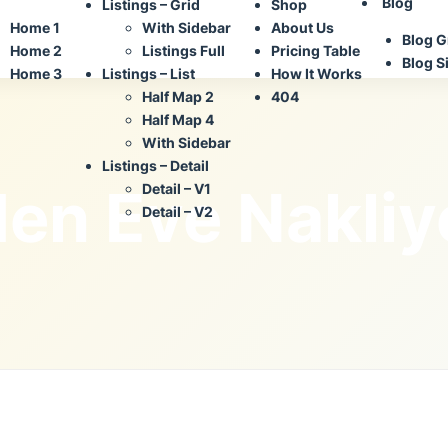
Blog
Listings – Grid
Shop
Home 1
With Sidebar
About Us
Blog G
Home 2
Listings Full
Pricing Table
Blog S
Home 3
Listings – List
How It Works
Half Map 2
404
Half Map 4
With Sidebar
Listings – Detail
en Eve Nakliy
Detail – V1
Detail – V2