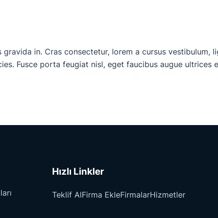
avida in. Cras consectetur, lorem a cursus vestibulum, ligul
icies. Fusce porta feugiat nisl, eget faucibus augue ultrices et
Hızlı Linkler
ları
Teklif Al
Firma Ekle
Firmalar
Hizmetler