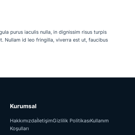
a purus iaculis nulla, in dignissim risus turpis
. Nullam id leo fringilla, viverra est ut, faucibus
Kurumsal
Hakkımızda
İletişim
Gizlilik Politikası
Kullanım
Koşulları