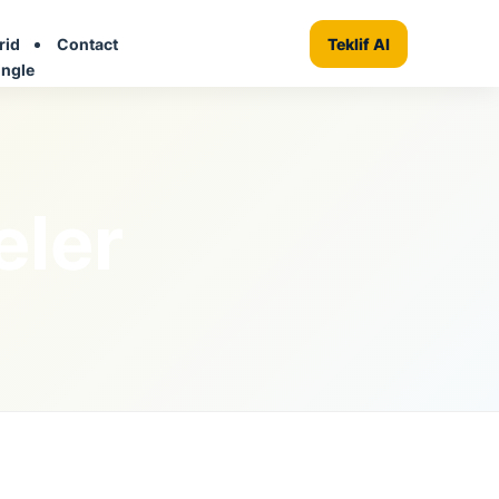
rid
Contact
+ Firma Ekle
Teklif Al
ingle
eler