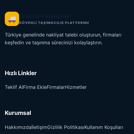
Evden Eve Nakliyeler
GÜVENLİ TAŞIMACILIK PLATFORMU
Türkiye genelinde nakliyat talebi oluşturun, firmaları
keşfedin ve taşınma sürecinizi kolaylaştırın.
Hızlı Linkler
Teklif Al
Firma Ekle
Firmalar
Hizmetler
Kurumsal
Hakkımızda
İletişim
Gizlilik Politikası
Kullanım Koşulları