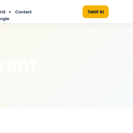
rid
Contact
+ Firma Ekle
Teklif Al
ingle
rant