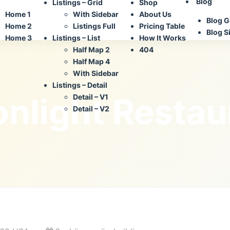
Blog
Listings – Grid
Shop
Home 1
With Sidebar
About Us
Blog G
Home 2
Listings Full
Pricing Table
Blog S
Home 3
Listings – List
How It Works
Half Map 2
404
Half Map 4
With Sidebar
Listings – Detail
nlight Restau
Detail – V1
Detail – V2