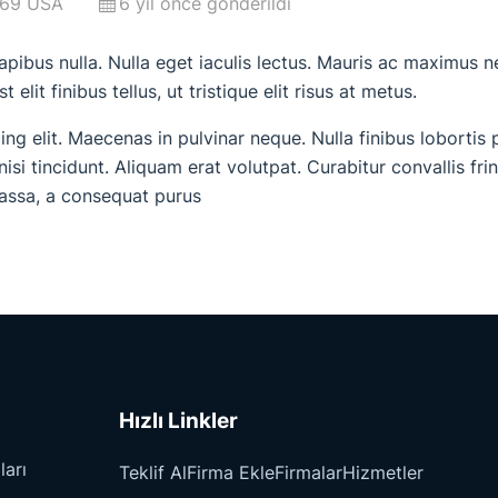
1369 USA
6 yıl önce gönderildi
dapibus nulla. Nulla eget iaculis lectus. Mauris ac maximus 
elit finibus tellus, ut tristique elit risus at metus.
ng elit. Maecenas in pulvinar neque. Nulla finibus lobortis 
nisi tincidunt. Aliquam erat volutpat. Curabitur convallis fr
massa, a consequat purus
Hızlı Linkler
ları
Teklif Al
Firma Ekle
Firmalar
Hizmetler