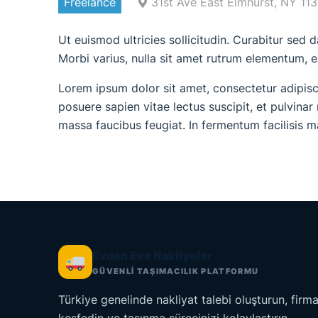
Freelance
31st Ave East Elmhurst, NY 1
Ut euismod ultricies sollicitudin. Curabitur sed 
Morbi varius, nulla sit amet rutrum elementum, est 
Lorem ipsum dolor sit amet, consectetur adipisci
posuere sapien vitae lectus suscipit, et pulvinar 
massa faucibus feugiat. In fermentum facilisis 
Evden Eve Nakliyeler
GÜVENLİ TAŞIMACILIK PLATFORMU
Türkiye genelinde nakliyat talebi oluşturun, firma