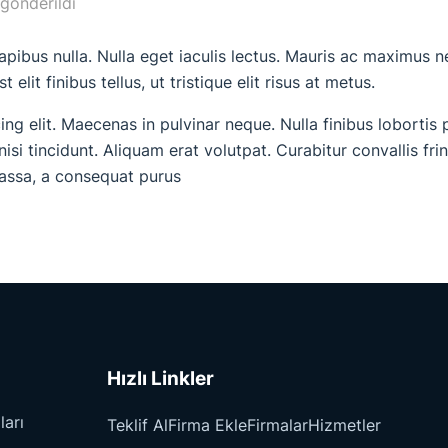
 gönderildi
dapibus nulla. Nulla eget iaculis lectus. Mauris ac maximus 
elit finibus tellus, ut tristique elit risus at metus.
ng elit. Maecenas in pulvinar neque. Nulla finibus lobortis 
nisi tincidunt. Aliquam erat volutpat. Curabitur convallis fr
massa, a consequat purus
Hızlı Linkler
ları
Teklif Al
Firma Ekle
Firmalar
Hizmetler