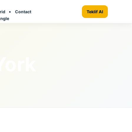
rid
Contact
+ Firma Ekle
Teklif Al
ingle
York