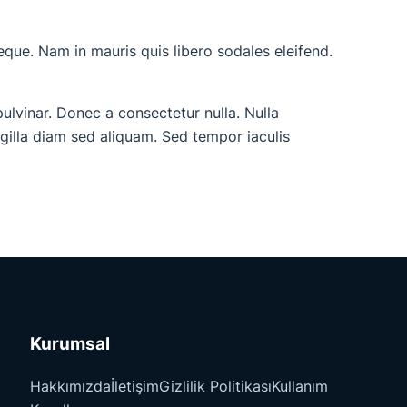
neque. Nam in mauris quis libero sodales eleifend.
pulvinar. Donec a consectetur nulla. Nulla
ingilla diam sed aliquam. Sed tempor iaculis
Kurumsal
Hakkımızda
İletişim
Gizlilik Politikası
Kullanım