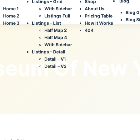
Blog
Listings – Grid
Shop
Home 1
With Sidebar
About Us
Blog G
Home 2
Listings Full
Pricing Table
Blog S
Home 3
Listings – List
How It Works
Half Map 2
404
Half Map 4
With Sidebar
Listings – Detail
eum Of New 
Detail – V1
Detail – V2