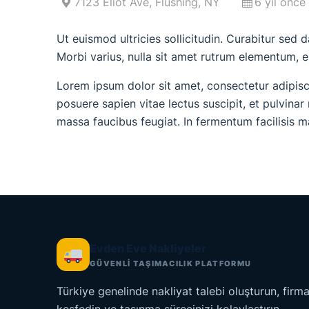
7123 Eliot Ave, Flushing, NY
6 yıl önce
Ut euismod ultricies sollicitudin. Curabitur sed 
Morbi varius, nulla sit amet rutrum elementum, est 
Lorem ipsum dolor sit amet, consectetur adipisci
posuere sapien vitae lectus suscipit, et pulvinar 
massa faucibus feugiat. In fermentum facilisis 
Evden Eve Nakliyeler
GÜVENLİ TAŞIMACILIK PLATFORMU
Türkiye genelinde nakliyat talebi oluşturun, firma