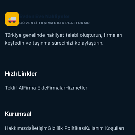
Evden Eve Nakliyeler
GÜVENLİ TAŞIMACILIK PLATFORMU
Türkiye genelinde nakliyat talebi oluşturun, firmaları
keşfedin ve taşınma sürecinizi kolaylaştırın.
Hızlı Linkler
Teklif Al
Firma Ekle
Firmalar
Hizmetler
Kurumsal
Hakkımızda
İletişim
Gizlilik Politikası
Kullanım Koşulları