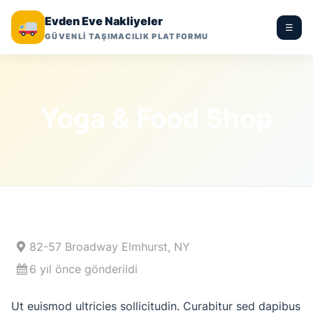
Evden Eve Nakliyeler
☰
GÜVENLİ TAŞIMACILIK PLATFORMU
Yoga & Food Shop
82-57 Broadway Elmhurst, NY
6 yıl önce gönderildi
Ut euismod ultricies sollicitudin. Curabitur sed dapibus