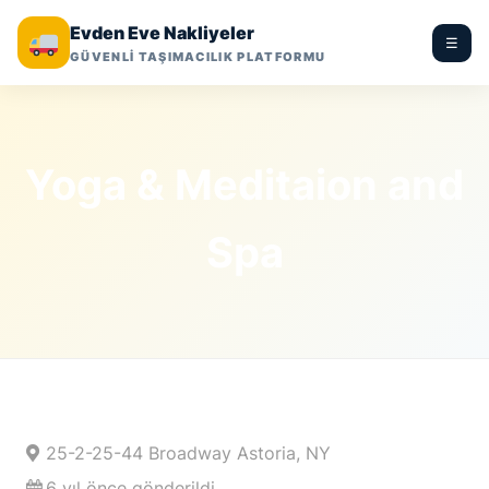
Evden Eve Nakliyeler
☰
GÜVENLİ TAŞIMACILIK PLATFORMU
Yoga & Meditaion and
Spa
25-2-25-44 Broadway Astoria, NY
6 yıl önce gönderildi