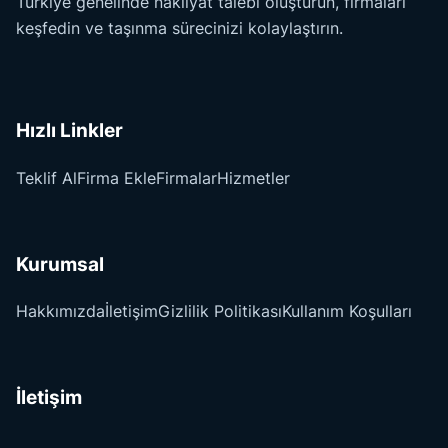
Türkiye genelinde nakliyat talebi oluşturun, firmaları
keşfedin ve taşınma sürecinizi kolaylaştırın.
Hızlı Linkler
Teklif Al
Firma Ekle
Firmalar
Hizmetler
Kurumsal
Hakkımızda
İletişim
Gizlilik Politikası
Kullanım Koşulları
İletişim