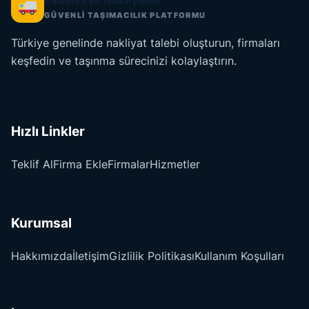
Evden Eve Nakliyeler
GÜVENLİ TAŞIMACILIK PLATFORMU
Türkiye genelinde nakliyat talebi oluşturun, firmaları
keşfedin ve taşınma sürecinizi kolaylaştırın.
Hızlı Linkler
Teklif Al
Firma Ekle
Firmalar
Hizmetler
Kurumsal
Hakkımızda
İletişim
Gizlilik Politikası
Kullanım Koşulları